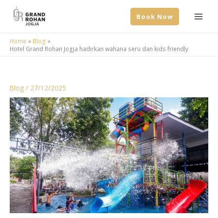
Skip
Book Now
to
content
Home
Blog
Hotel Grand Rohan Jogja hadirkan wahana seru dan kids friendly
Blog
/
27/12/2025