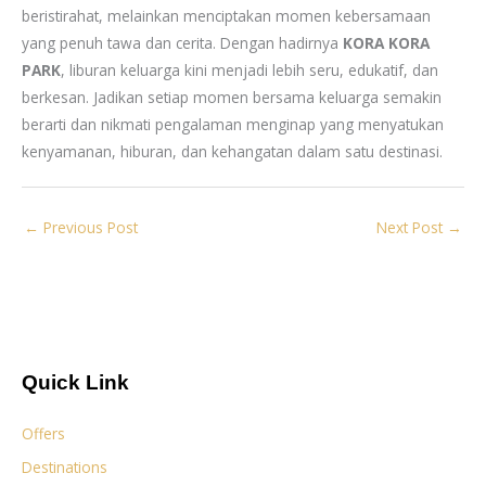
beristirahat, melainkan menciptakan momen kebersamaan
yang penuh tawa dan cerita. Dengan hadirnya
KORA KORA
PARK
, liburan keluarga kini menjadi lebih seru, edukatif, dan
berkesan. Jadikan setiap momen bersama keluarga semakin
berarti dan nikmati pengalaman menginap yang menyatukan
kenyamanan, hiburan, dan kehangatan dalam satu destinasi.
←
Previous Post
Next Post
→
Quick Link
Offers
Destinations