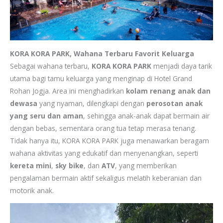
KORA KORA PARK, Wahana Terbaru Favorit Keluarga
Sebagai wahana terbaru,
KORA KORA PARK
menjadi daya tarik
utama bagi tamu keluarga yang menginap di Hotel Grand
Rohan Jogja. Area ini menghadirkan
kolam renang anak dan
dewasa
yang nyaman, dilengkapi dengan
perosotan anak
yang seru dan aman
, sehingga anak-anak dapat bermain air
dengan bebas, sementara orang tua tetap merasa tenang.
Tidak hanya itu, KORA KORA PARK juga menawarkan beragam
wahana aktivitas yang edukatif dan menyenangkan, seperti
kereta mini
,
sky bike
, dan
ATV
, yang memberikan
pengalaman bermain aktif sekaligus melatih keberanian dan
motorik anak.