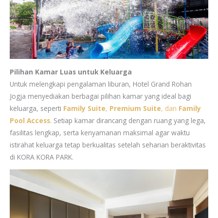
Pilihan Kamar Luas untuk Keluarga
Untuk melengkapi pengalaman liburan, Hotel Grand Rohan
Jogja menyediakan berbagai pilihan kamar yang ideal bagi
keluarga, seperti
Family Suite
,
Premium Suite
, dan
Family
Pool Access
. Setiap kamar dirancang dengan ruang yang lega,
fasilitas lengkap, serta kenyamanan maksimal agar waktu
istirahat keluarga tetap berkualitas setelah seharian beraktivitas
di KORA KORA PARK.