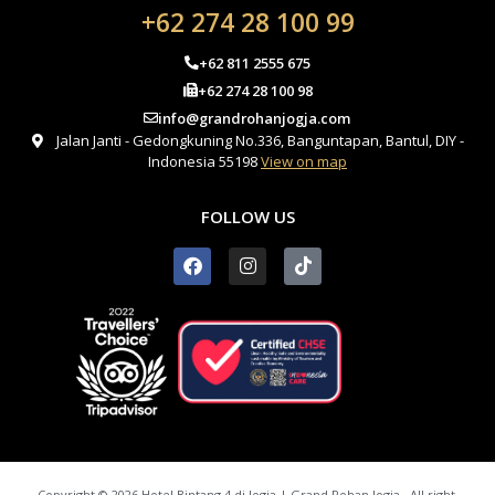
+62 274 28 100 99
+62 811 2555 675
+62 274 28 100 98
info@grandrohanjogja.com
Jalan Janti - Gedongkuning No.336, Banguntapan, Bantul, DIY -
Indonesia 55198
View on map
FOLLOW US
F
I
T
a
n
i
c
s
k
e
t
t
b
a
o
o
g
k
o
r
k
a
m
Copyright © 2026 Hotel Bintang 4 di Jogja | Grand Rohan Jogja . All right