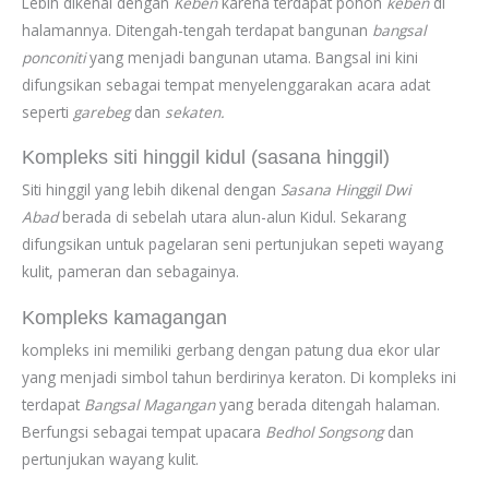
Lebih dikenal dengan
Keben
karena terdapat pohon
keben
di
halamannya. Ditengah-tengah terdapat bangunan
bangsal
ponconiti
yang menjadi bangunan utama. Bangsal ini kini
difungsikan sebagai tempat menyelenggarakan acara adat
seperti
garebeg
dan
sekaten.
Kompleks siti hinggil kidul (sasana hinggil)
Siti hinggil yang lebih dikenal dengan
Sasana Hinggil Dwi
Abad
berada di sebelah utara alun-alun Kidul. Sekarang
difungsikan untuk pagelaran seni pertunjukan sepeti wayang
kulit, pameran dan sebagainya.
Kompleks kamagangan
kompleks ini memiliki gerbang dengan patung dua ekor ular
yang menjadi simbol tahun berdirinya keraton. Di kompleks ini
terdapat
Bangsal Magangan
yang berada ditengah halaman.
Berfungsi sebagai tempat upacara
Bedhol Songsong
dan
pertunjukan wayang kulit.