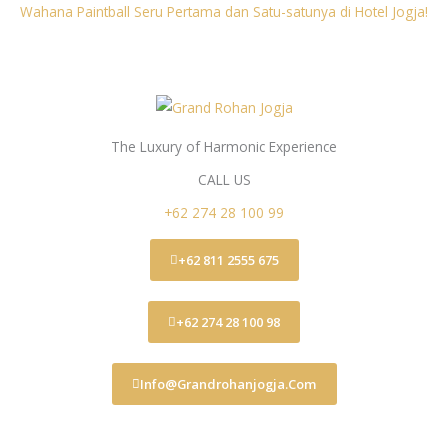
Wahana Paintball Seru Pertama dan Satu-satunya di Hotel Jogja!
The Luxury of Harmonic Experience
CALL US
+62 274 28 100 99
+62 811 2555 675
+62 274 28 100 98
Info@grandrohanjogja.com
Jalan Janti - Gedongkuning No.336, Banguntapan, Bantul, DIY -